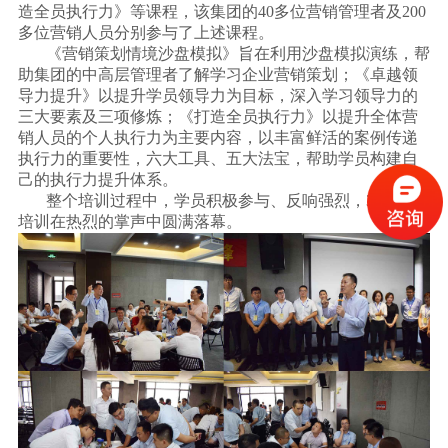
造全员执行力》等课程，该集团的40多位营销管理者及200
多位营销人员分别参与了上述课程。
《营销策划情境沙盘模拟》旨在利用沙盘模拟演练，帮
助集团的中高层管理者了解学习企业营销策划；《卓越领
导力提升》以提升学员领导力为目标，深入学习领导力的
三大要素及三项修炼；《打造全员执行力》以提升全体营
销人员的个人执行力为主要内容，以丰富鲜活的案例传递
执行力的重要性，六大工具、五大法宝，帮助学员构建自
己的执行力提升体系。
整个培训过程中，学员积极参与、反响强烈，3天1夜的
培训在热烈的掌声中圆满落幕。