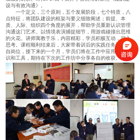
设与有效沟通》。
一个定义，三个原则，五个发展阶段，七个特质，八
点特征，将团队建设的框架与要义细致阐述；前提、本
质、人际、组织四个角度的展开，帮助学员重新认识管理
沟通这门艺术。以情境表演捕捉细节，用游戏碰撞出思维
的火花。讲师寓教于乐，内容精彩，学员积极互动，深入
思考。课程顺利结束后，大家带着训后的实践任务返回各
自岗位，接下来的一个月，学员们将在工作中应用所学知
识和工具，期待在下次的工作坊中分享各自的收获。